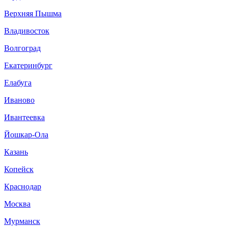
Верхняя Пышма
Владивосток
Мурашова Ксения
Волгоград
02.05.2017
Екатеринбург
Мы ходили в буль-буль с месяца до восьми, с
Елабуга
небольшими перерывами. Очень здорово, нам
понравилось, легко научились нырять! Сейчас
Иваново
малышу уже почти 3 года, ныряет вовсю, воды не
Ивантеевка
боится, плавает под водой, сам выныривает, над
водой правда плавать не научился ещё) спасибо
Йошкар-Ола
Буль-буль, всем советую!
Казань
Копейск
Краснодар
Москва
Мурманск