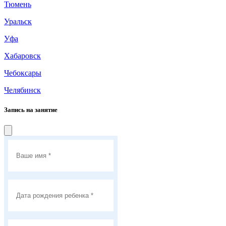
несказанно повезло!?? Инструктор Максим очень
Тюмень
внимательно и трепетно относится к деткам!
несмотря на то, что в группе занимается четыре
Уральск
человечка??, он видит каждое движение мамочек, и
если что не так обязательно поправит и поможет. В
Уфа
его сильные руки не страшно доверить своего
малыша! Вообщем, если вы еще сомневаетесь идти
Хабаровск
ли заниматься оздоровлением своего ребенка
Чебоксары
именно в Буль-Буль...не сомневайтесь!!!!
Челябинск
Запись на занятие