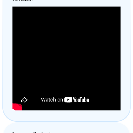
Анастасия Нечаева
30.05.2017
И нам ооочень понравились занятия!! Ходили на
Бр.Кашириных. Все так уютно, приятный
администратор, замечательный и очень
внимательный инструктор! Доча довольна и
массажем, и гимнастикой, и плаванием! ??большое
спасибо центру!! ?