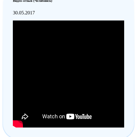
Видео-отзыв (Челябинск)
30.05.2017
Валентина Халина
30.05.2017
Были на первом занятии, очень-очень-очень
понравилось! Даже не ожидала, что малыш будет так
доволен, даже ни разу не закапризничал) Спасибо
нашему инструктору за помощь!?