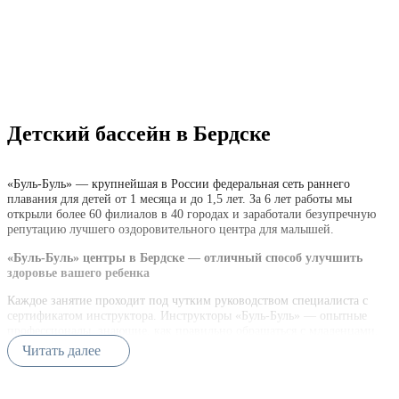
Алла Кулагина
30.05.2017
Детский бассейн в Бердске
Хочу присоединиться к остальным отзывам.
Абонемент на первое занятие нам подарила
крестная, благодаря чему нам выпал шанс здесь
«Буль-Буль» — крупнейшая в России федеральная сеть раннего
побывать. Если честно, не думала, что нам
плавания для детей от 1 месяца и до 1,5 лет. За 6 лет работы мы
настолько понравится купание. Малыш в восторге и
открыли более 60 филиалов в 40 городах и заработали безупречную
счастлива мама. Рекомендую всем, лучшего места
репутацию лучшего оздоровительного центра для малышей.
для грудничкового плавания не найти!
«Буль-Буль» центры в Бердске — отличный способ улучшить
здоровье вашего ребенка
Каждое занятие проходит под чутким руководством специалиста с
сертификатом инструктора. Инструкторы «Буль-Буль» — опытные
профессионалы, знающие, как правильно обращаться с младенцами.
Читать далее
Во время каждого занятия наши специалисты организовывают
комплекс важнейших упражнений для малышей: