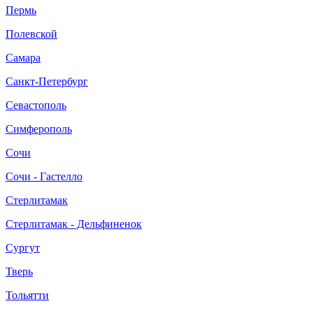
Пермь
Полевской
Самара
Санкт-Петербург
Сутормина Яна
Севастополь
02.05.2017
Симферополь
Дождавшись, когда нам исполнится месяц и мы
Сочи
наконец-то заполучим справку о контактности,
пошли на пробное занятие в Буль-Буль, который
Сочи - Гастелло
находится по Братьев Кашириных!? В первый раз,
конечно, было волнительно как пройдет занятие,
Стерлитамак
понравится ли малышу?, но как оказалось зря!!все
просто на высшем уровне!!начиная с лучезарной,
Стерлитамак - Дельфиненок
приветливой девушки-администратора, и
заканчивая очень уютной комнатой, где после
Сургут
занятия можно спокойно покормить малыша!Но
Тверь
самое главное☝?, это конечно же инструктор,
который занимается непосредственно с "вашей
Тольятти
драгоценной частичкой"). И тут нам тоже