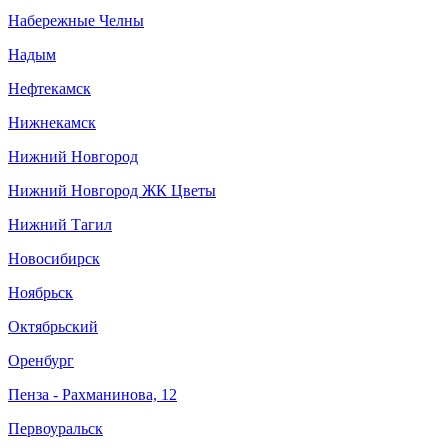
Набережные Челны
Надым
Нефтекамск
Котельникова Ольга
Нижнекамск
02.05.2017
Нижний Новгород
Нам 8,5 месяцев, 23 января пришли в первый
раз,очень переживала как ребенок будет себя
Нижний Новгород ЖК Цветы
вести,не испугается ли. Но все мои опасения были
напрасны) Доча была просто в восторге от плавания
Нижний Тагил
и даже когда нырнула не заплакала) Очень
приветливая администратор и самый лучший
Новосибирск
инструктор Максим. Спасибо вам большое за то, что
дарите положительные эмоции и радуете наших
Ноябрьск
деток!?
Октябрьский
Оренбург
Пенза - Рахманинова, 12
Первоуральск