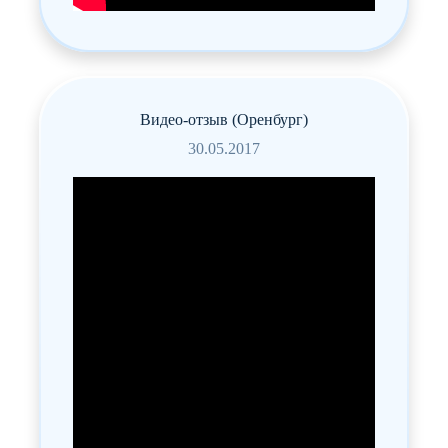
возможность присутствовать на занятиях и
маме и папе.
Видео-отзыв (Оренбург)
30.05.2017
Екатерина Кошелева
21.08.2019
Ходим в Буль Буль центр уже 3,5 месяца,
сыночку очень нравится, это не только
полезно но и весело )))! Малыш после