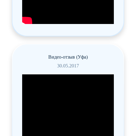
занятий очень хорошо спит , настроение
всегда хорошее атмосфера , инструктор
находит подход ко всем малышам в том
числе и к сыночку нашёл , что очень очень
важно.
Видео-отзыв (Уфа)
30.05.2017
Маргарита Молодчикова
21.08.2000