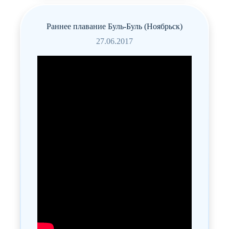
72 посещения
77 900 ₽
Раннее плавание Буль-Буль (Ноябрьск)
27.06.2017
Пробное занятие
Kseniya Kolesnichenko
21.08.2019
Мы были на занятиях всего два раза. Нам
все очень нравится. Сыну 5,5 месяцев, от
массажа получает удовольствие, от
гимнастики в восторге, а когда начинает
плавать, то возникает желание только
продолжать подобные занятия! Выполнять
упражнения не боимся, потому что рядом
всегда наш инструктор. мы довольны!
отдельное спасибо персоналу за